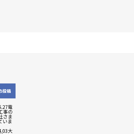
の投稿
5.27
電
工事の
社さま
ていま
4.03
大