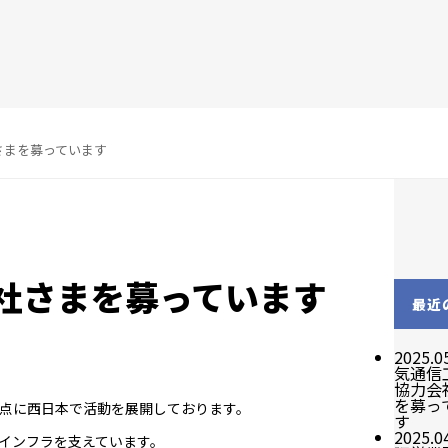
さまを募っています
社さまを募っています
最近
2025.0
気通信
協力会
を募っ
点に西日本で活動を展開しております。
す
2025.0
インフラを支えています。