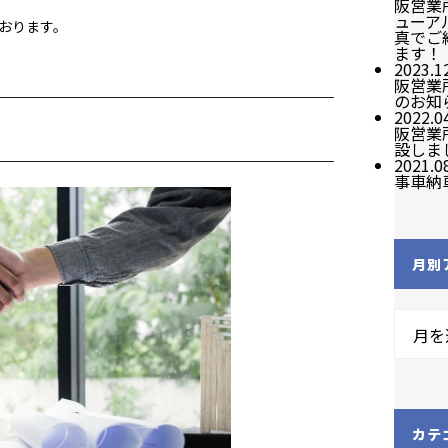
阪営業
ューア
おります。
真でご
ます！
2023.1
阪営業
のお知
2022.0
阪営業
設しま
2021.0
事車納
月別
ブ
月を
カテ