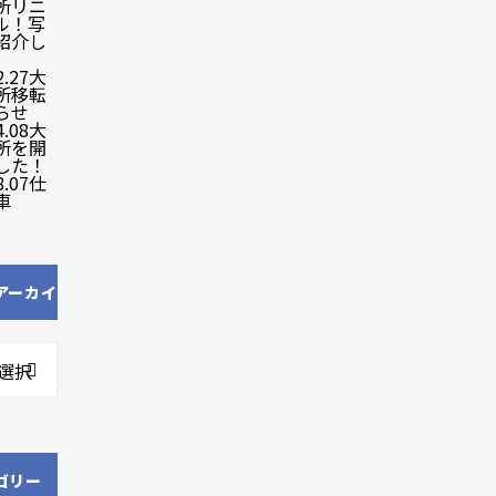
所リニ
ル！写
紹介し
2.27
大
所移転
らせ
4.08
大
所を開
した！
8.07
仕
車
アーカイ
選択
ゴリー